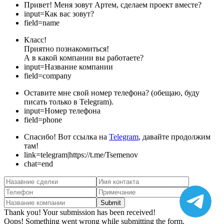
Привет! Меня зовут Артем, сделаем проект вместе?
input=Как вас зовут?
field=name
Класс!
Приятно познакомиться!
А в какой компании вы работаете?
input=Название компании
field=company
Оставите мне свой номер телефона? (обещаю, буду
писать только в Telegram).
input=Номер телефона
field=phone
Спасибо! Вот ссылка на
Telegram
, давайте продолжим
там!
link=telegram|https://t.me/Tsemenov
chat=end
Thank you! Your submission has been received!
Oops! Something went wrong while submitting the form.