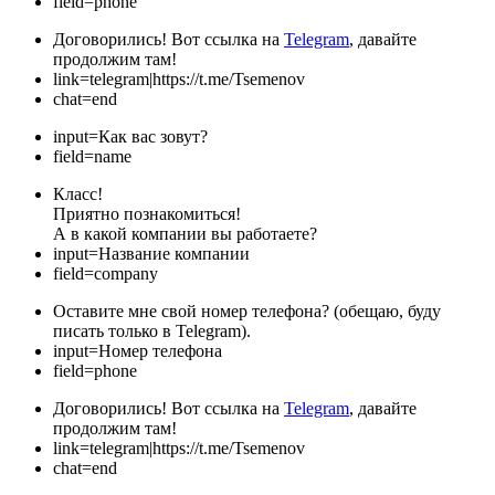
field=phone
Договорились! Вот ссылка на
Telegram
, давайте
продолжим там!
link=telegram|https://t.me/Tsemenov
chat=end
input=Как вас зовут?
field=name
Класс!
Приятно познакомиться!
А в какой компании вы работаете?
input=Название компании
field=company
Оставите мне свой номер телефона? (обещаю, буду
писать только в Telegram).
input=Номер телефона
field=phone
Договорились! Вот ссылка на
Telegram
, давайте
продолжим там!
link=telegram|https://t.me/Tsemenov
chat=end