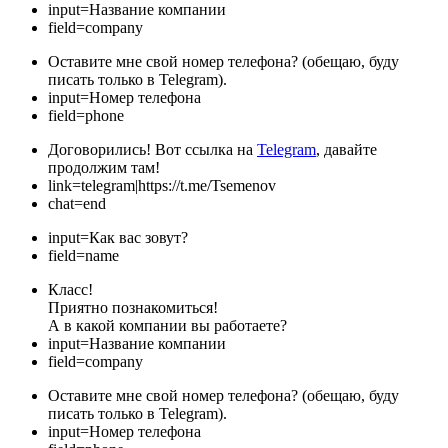
input=Название компании
field=company
Оставите мне свой номер телефона? (обещаю, буду
писать только в Telegram).
input=Номер телефона
field=phone
Договорились! Вот ссылка на
Telegram
, давайте
продолжим там!
link=telegram|https://t.me/Tsemenov
chat=end
input=Как вас зовут?
field=name
Класс!
Приятно познакомиться!
А в какой компании вы работаете?
input=Название компании
field=company
Оставите мне свой номер телефона? (обещаю, буду
писать только в Telegram).
input=Номер телефона